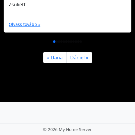
Zsüliett
Olvass tovább »
Dana
Dániel
©
2026 My Home Server