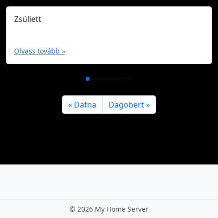
Zsüliett
Olvass tovább »
Dafna
Dagobert
©
2026 My Home Server