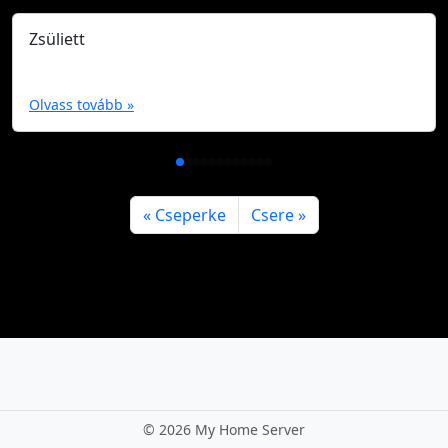
Zsüliett
Olvass tovább »
Cseperke
Csere
©
2026 My Home Server