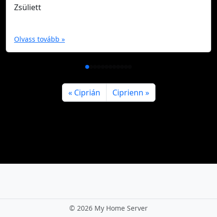
Zsüliett
Olvass tovább »
Ciprián
Ciprienn
©
2026 My Home Server