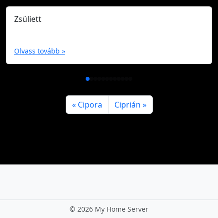
Zsüliett
Olvass tovább »
Cipora
Ciprián
©
2026 My Home Server