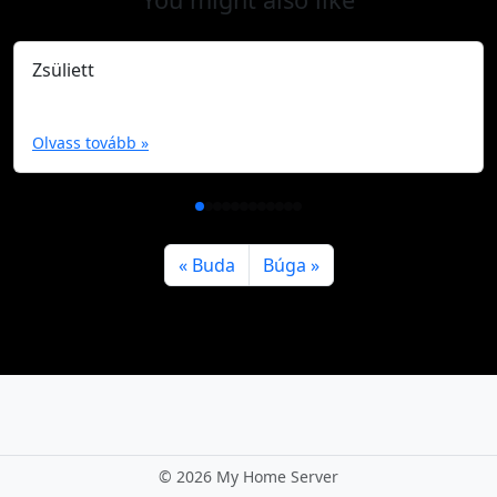
Zsüliett
Olvass tovább »
Buda
Búga
©
2026 My Home Server