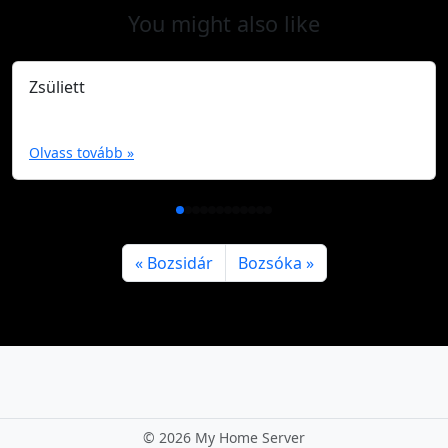
You might also like
Zsüliett
Olvass tovább »
Bozsidár
Bozsóka
©
2026 My Home Server