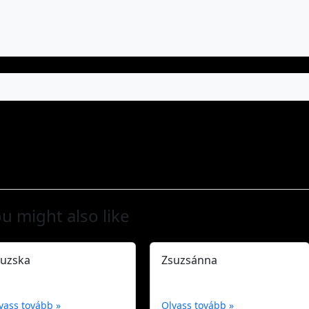
u might also like
suzska
Zsuzsánna
vass tovább »
Olvass tovább »