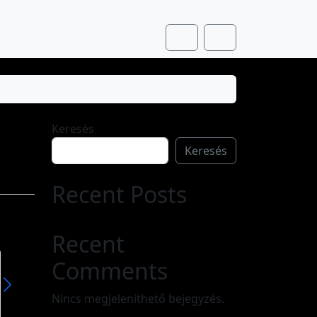
Cart
Account
Keresés
Keresés
Recent Posts
Recent
Comments
Zsuzsanna
Zsuzsa
A Zsuzsanna ókori egyiptomi eredetű név, mely héber közvetítéssel került át más nyelvekbe. Eredeti alakja zššn, később zšn, jelentése: lótuszvirág. Női névként csak a héberbe történt asszimilációja után volt használatos, sósánná (שׁוֹשָׁנָּה) formában, aminek jelentése itt „liliom”.
Nincs megjeleníthető bejegyzés.
Olvass tovább »
Olvass tovább »