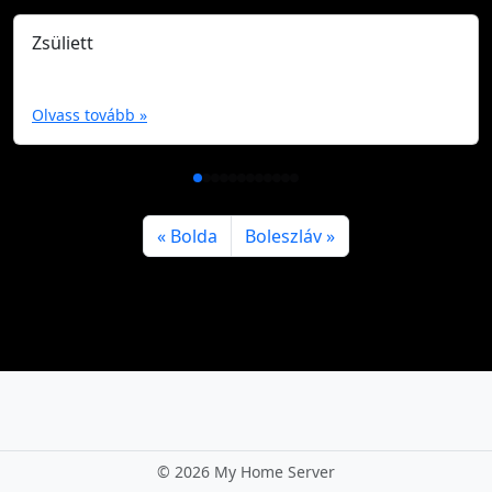
Zsüliett
Olvass tovább »
Bolda
Boleszláv
©
2026 My Home Server