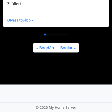
Zsüliett
Olvass tovább »
Bogdán
Boglár
©
2026 My Home Server