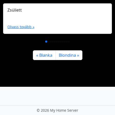
Zsüliett
Olvass tovább »
Blanka
Blondina
©
2026 My Home Server