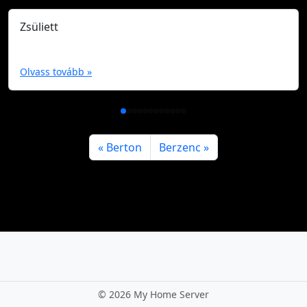
Zsüliett
Olvass tovább »
Berton
Berzenc
©
2026 My Home Server