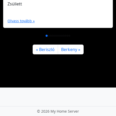
Zsüliett
Olvass tovább »
Beriszló
Berkeny
©
2026 My Home Server