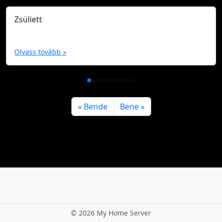
Zsüliett
Olvass tovább »
Bende
Bene
©
2026 My Home Server