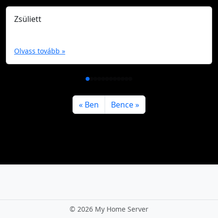
Zsüliett
Olvass tovább »
Ben
Bence
©
2026 My Home Server