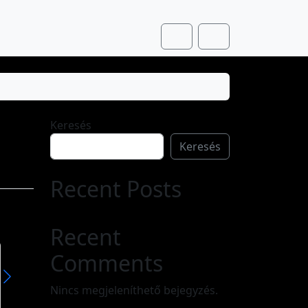
Cart
Account
Keresés
Keresés
Recent Posts
Recent
Comments
Zsuzsanna
Zsuzsa
A Zsuzsanna ókori egyiptomi eredetű név, mely héber közvetítéssel került át más nyelvekbe. Eredeti alakja zššn, később zšn, jelentése: lótuszvirág. Női névként csak a héberbe történt asszimilációja után volt használatos, sósánná (שׁוֹשָׁנָּה) formában, aminek jelentése itt „liliom”.
Nincs megjeleníthető bejegyzés.
Olvass tovább »
Olvass tovább »