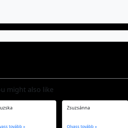
u might also like
suzska
Zsuzsánna
vass tovább »
Olvass tovább »