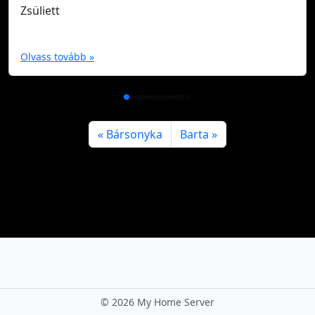
Zsüliett
Olvass tovább »
Bársonyka
Barta
©
2026 My Home Server