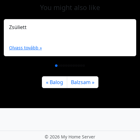
You might also like
Zsüliett
Olvass tovább »
Balog
Balzsam
©
2026 My Home Server