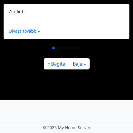
Zsüliett
Olvass tovább »
Bagita
Baja
©
2026 My Home Server