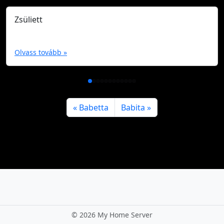
Zsüliett
Olvass tovább »
Babetta
Babita
©
2026 My Home Server