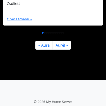
Zsüliett
Olvass tovább »
Aura
Aurél
©
2026 My Home Server