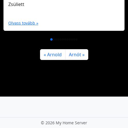
Zsüliett
Olvass tovább »
Arnold
Arnót
©
2026 My Home Server