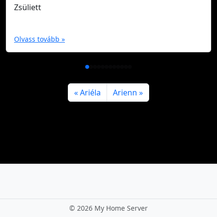
Zsüliett
Olvass tovább »
Ariéla
Arienn
©
2026 My Home Server