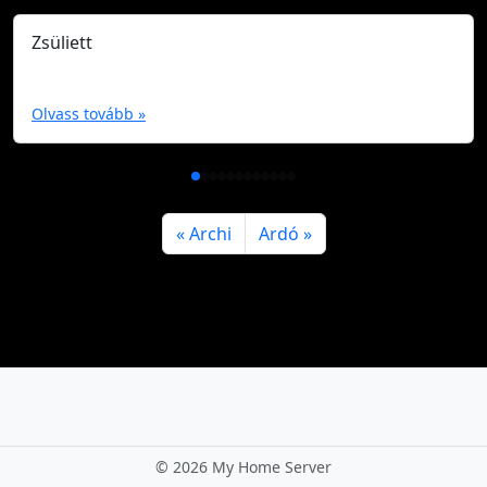
Zsüliett
Olvass tovább »
Archi
Ardó
©
2026 My Home Server