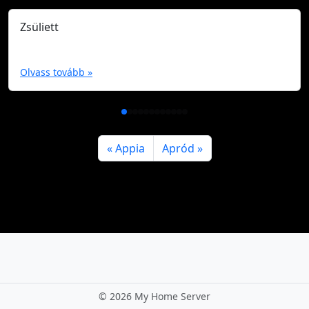
Zsüliett
Olvass tovább »
Appia
Apród
©
2026 My Home Server