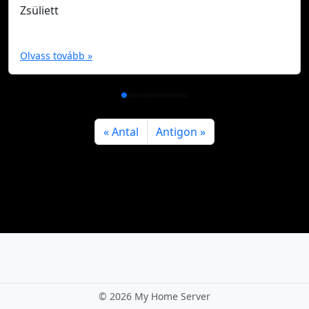
Zsüliett
Olvass tovább »
Antal
Antigon
©
2026 My Home Server