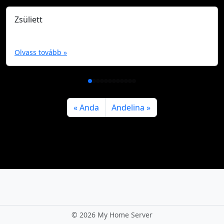
Zsüliett
Olvass tovább »
Anda
Andelina
©
2026 My Home Server