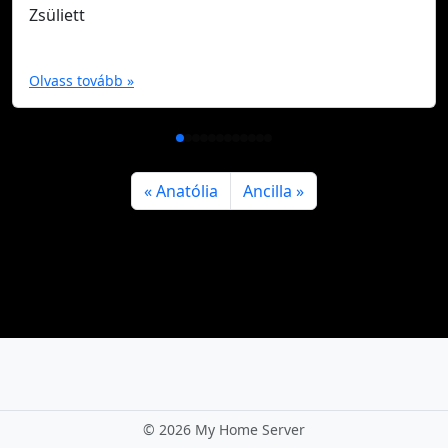
Zsüliett
Olvass tovább »
Anatólia
Ancilla
©
2026 My Home Server