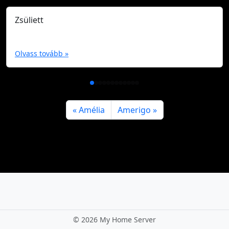
Zsüliett
Olvass tovább »
Amélia
Amerigo
©
2026 My Home Server