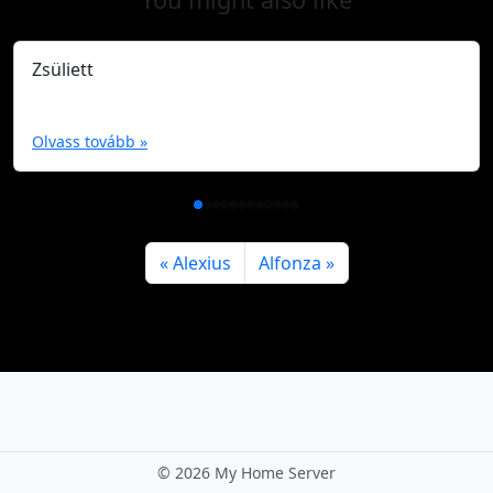
Zsüliett
Olvass tovább »
Alexius
Alfonza
©
2026 My Home Server