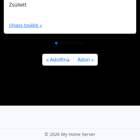
Zsüliett
Olvass tovább »
Adolfina
Adon
©
2026 My Home Server