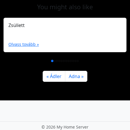
You might also like
Zsüliett
Olvass tovább »
Ádler
Adna
©
2026 My Home Server