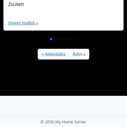
Zsüliett
Olvass tovább »
Adeodáta
Ádin
©
2026 My Home Server