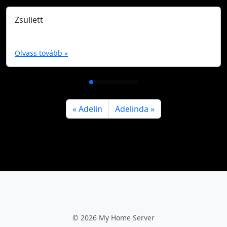
Zsüliett
Olvass tovább »
Adelin
Adelinda
©
2026 My Home Server