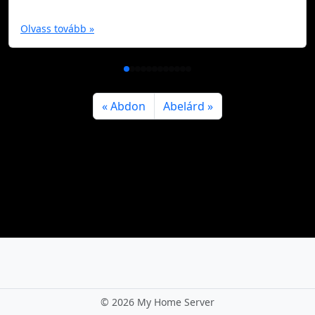
Olvass tovább »
Abdon
Abelárd
©
2026 My Home Server